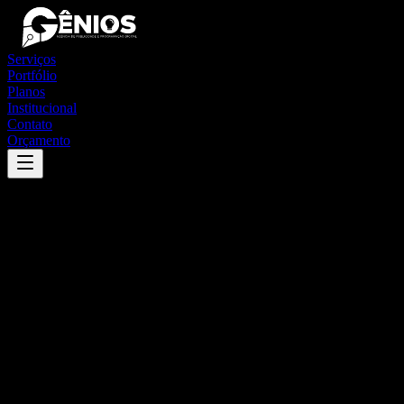
Serviços
Portfólio
Planos
Institucional
Contato
Orçamento
Success
'
olho d'água do casado
'
App