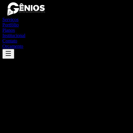
Serviços
Portfólio
Planos
Institucional
Contato
Orçamento
Success
'
olinda
'
App