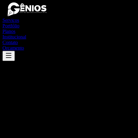
Serviços
Portfólio
Planos
Institucional
Contato
Orçamento
Success
'
ouricuri
'
App