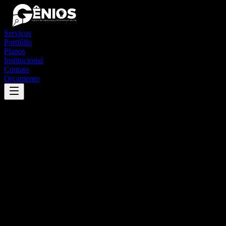
Serviços
Portfólio
Planos
Institucional
Contato
Orçamento
Success
'
pacatuba
'
App