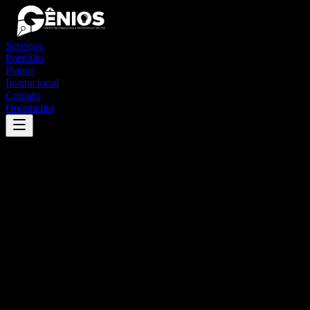
Serviços
Portfólio
Planos
Institucional
Contato
Orçamento
Success
'
palmares do sul
'
App
{100}