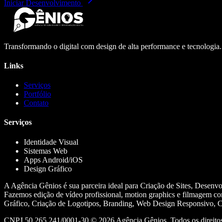
Iniciar Desenvolvimento
Transformando o digital com design de alta performance e tecnologia
Links
Serviços
Portfólio
Contato
Serviços
Identidade Visual
Sistemas Web
Apps Android/iOS
Design Gráfico
A Agência Gênios é sua parceira ideal para Criação de Sites, Desenv
Fazemos edição de vídeo profissional, motion graphics e filmagem co
Gráfico, Criação de Logotipos, Branding, Web Design Responsivo, Cr
CNPJ 50.265.241/0001-30 ©
2026
Agência Gênios. Todos os direitos