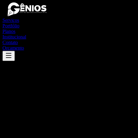
Serviços
Portfólio
Planos
Institucional
Contato
Orçamento
Success
'
palmeira
'
App
{100}