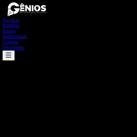
Serviços
Portfólio
Planos
Institucional
Contato
Orçamento
Success
'
pão de açúcar
'
App
{100}