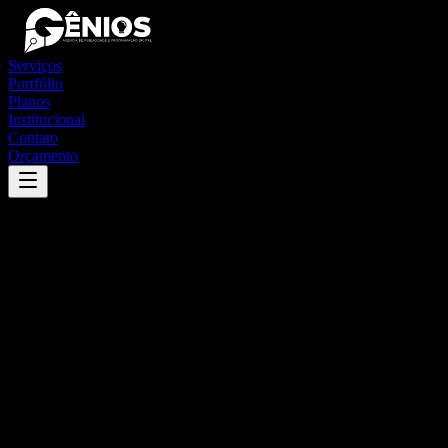
Serviços
Portfólio
Planos
Institucional
Contato
Orçamento
Success
'
paragominas
'
App