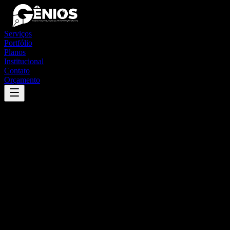
Serviços
Portfólio
Planos
Institucional
Contato
Orçamento
Success
'
paraíso das águas
'
App