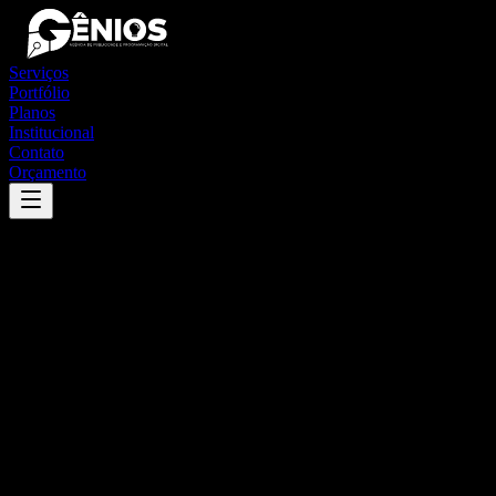
Serviços
Portfólio
Planos
Institucional
Contato
Orçamento
Success
'
paranapuã
'
App