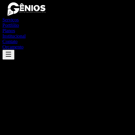
Serviços
Portfólio
Planos
Institucional
Contato
Orçamento
Success
'
paraú
'
App