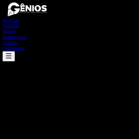
Serviços
Portfólio
Planos
Institucional
Contato
Orçamento
Success
'
pardinho
'
App