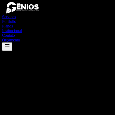
Serviços
Portfólio
Planos
Institucional
Contato
Orçamento
Success
'
passa sete
'
App