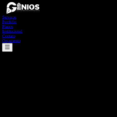
Serviços
Portfólio
Planos
Institucional
Contato
Orçamento
Success
'
pedra do indaiá
'
App