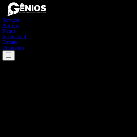
Serviços
Portfólio
Planos
Institucional
Contato
Orçamento
Success
'
pedra dourada
'
App
{100}