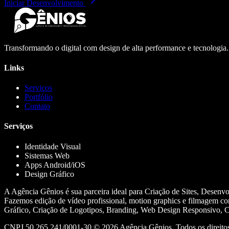
Iniciar Desenvolvimento
Transformando o digital com design de alta performance e tecnologia
Links
Serviços
Portfólio
Contato
Serviços
Identidade Visual
Sistemas Web
Apps Android/iOS
Design Gráfico
A Agência Gênios é sua parceira ideal para Criação de Sites, Desenv
Fazemos edição de vídeo profissional, motion graphics e filmagem co
Gráfico, Criação de Logotipos, Branding, Web Design Responsivo, Cr
CNPJ 50.265.241/0001-30 ©
2026
Agência Gênios. Todos os direitos