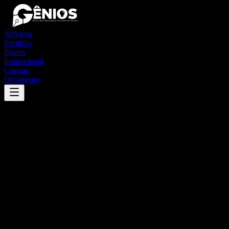
Serviços
Portfólio
Planos
Institucional
Contato
Orçamento
Success
'
pedra grande
'
App
{100}