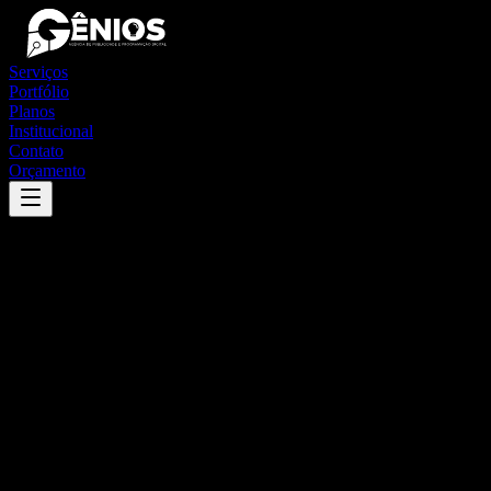
Serviços
Portfólio
Planos
Institucional
Contato
Orçamento
Success
'
pedras de maria da cruz
'
App