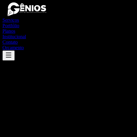
Serviços
Portfólio
Planos
Institucional
Contato
Orçamento
Success
'
pedrinhas
'
App