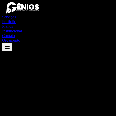
Serviços
Portfólio
Planos
Institucional
Contato
Orçamento
Success
'
pérola d'oeste
'
App
{100}