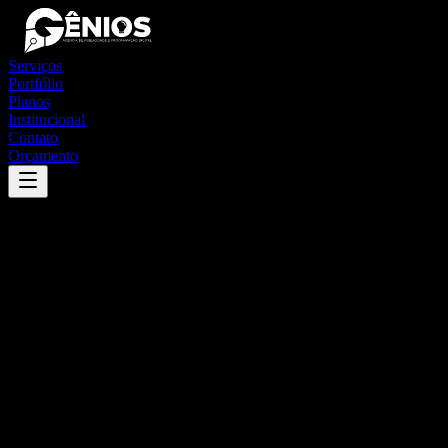
Serviços
Portfólio
Planos
Institucional
Contato
Orçamento
Success
'
piedade
'
App