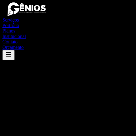
Serviços
Portfólio
Planos
Institucional
Contato
Orçamento
Success
'
piedade do rio grande
'
App
{100}