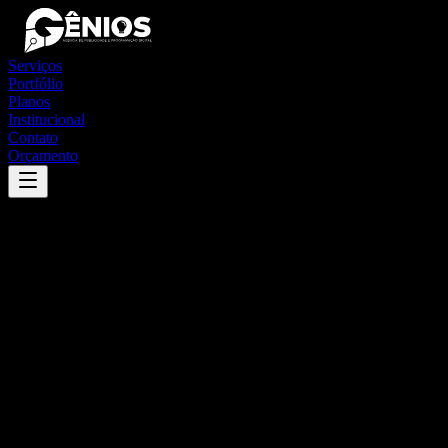
Serviços
Portfólio
Planos
Institucional
Contato
Orçamento
Success
'
piedade dos gerais
'
App