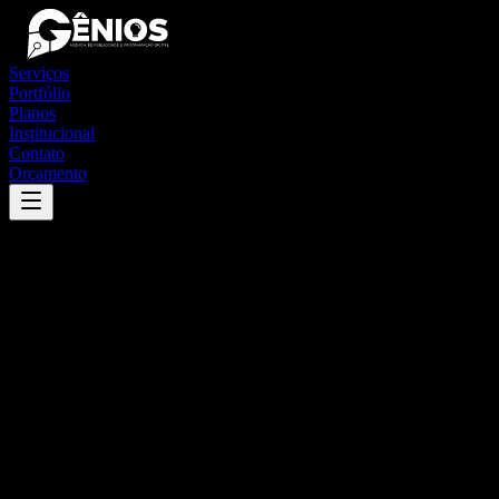
Serviços
Portfólio
Planos
Institucional
Contato
Orçamento
Success
'
piên
'
App