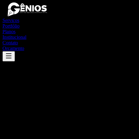
Serviços
Portfólio
Planos
Institucional
Contato
Orçamento
Success
'
pilão arcado
'
App
{100}