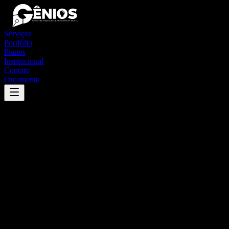
Serviços
Portfólio
Planos
Institucional
Contato
Orçamento
Success
'
pinhalzinho
'
App