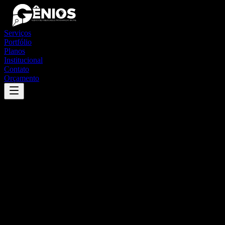
Serviços
Portfólio
Planos
Institucional
Contato
Orçamento
Success
'
pinheiros
'
App
{100}