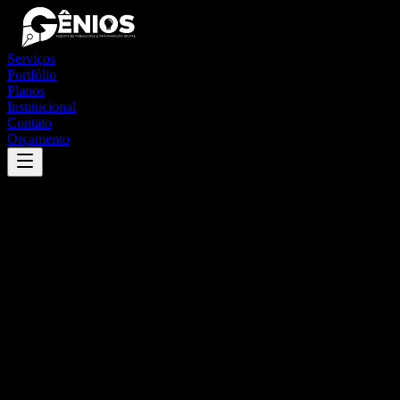
Serviços
Portfólio
Planos
Institucional
Contato
Orçamento
Success
'
piquete
'
App