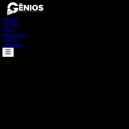
Serviços
Portfólio
Planos
Institucional
Contato
Orçamento
Success
'
piracanjuba
'
App