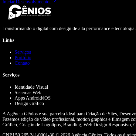
Iniciar Desenvolvimento
Transformando o digital com design de alta performance e tecnologia
Links
Serviços
Portfólio
Contato
Serviços
Identidade Visual
Sistemas Web
Apps Android/iOS
Design Gráfico
A Agência Gênios é sua parceira ideal para Criação de Sites, Desenv
Fazemos edição de vídeo profissional, motion graphics e filmagem co
Gráfico, Criação de Logotipos, Branding, Web Design Responsivo, Cr
CNPJ 50.265.241/0001-30 ©
2026
Agência Gênios. Todos os direitos