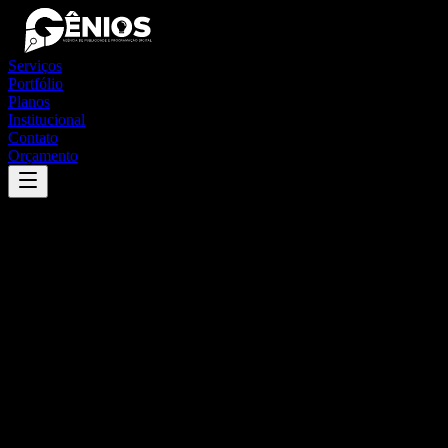
Serviços
Portfólio
Planos
Institucional
Contato
Orçamento
Success
'
piracuruca
'
App
{100}