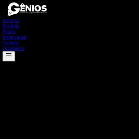
Serviços
Portfólio
Planos
Institucional
Contato
Orçamento
Success
'
pirenópolis
'
App
{100}