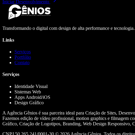
Iniciar Desenvolvimento
Transformando o digital com design de alta performance e tecnologia
Links
Serviços
Portfólio
Contato
Serviços
Identidade Visual
Sistemas Web
Apps Android/iOS
Design Gráfico
A Agência Gênios é sua parceira ideal para Criação de Sites, Desenv
Fazemos edição de vídeo profissional, motion graphics e filmagem co
Gráfico, Criação de Logotipos, Branding, Web Design Responsivo, Cr
CNPJ 50.265.241/0001-30 ©
2026
Agência Gênios. Todos os direitos