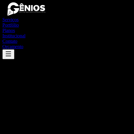
Serviços
Portfólio
Planos
Institucional
Contato
Orçamento
Success
'
piritiba
'
App