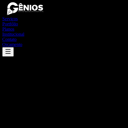
Serviços
Portfólio
Planos
Institucional
Contato
Orçamento
Success
'
pongaí
'
App