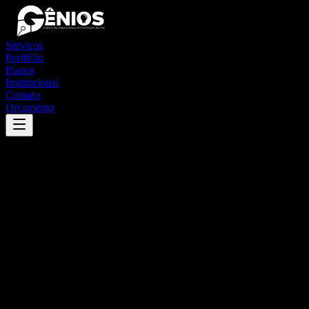
Serviços
Portfólio
Planos
Institucional
Contato
Orçamento
Success
'
ponte branca
'
App