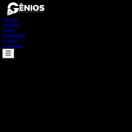
Serviços
Portfólio
Planos
Institucional
Contato
Orçamento
Success
'
pradópolis
'
App