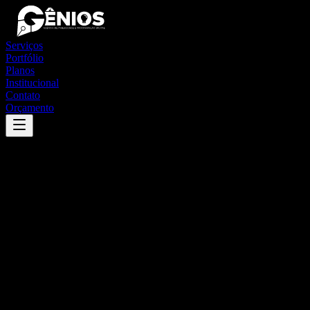
Serviços
Portfólio
Planos
Institucional
Contato
Orçamento
Success
'
presidente alves
'
App