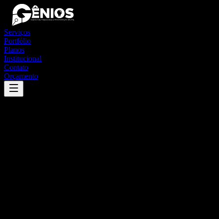
Serviços
Portfólio
Planos
Institucional
Contato
Orçamento
Success
'
quatipuru
'
App