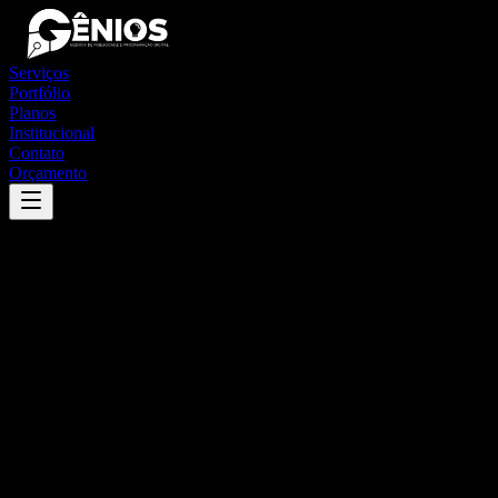
Serviços
Portfólio
Planos
Institucional
Contato
Orçamento
Success
'
quatro pontes
'
App