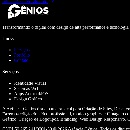
Iniciar Desenvolvimento
Transformando o digital com design de alta performance e tecnologia
Links
Serviços
Portfólio
Contato
Serviços
Identidade Visual
Sistemas Web
Apps Android/iOS
Design Gráfico
A Agência Gênios é sua parceira ideal para Criação de Sites, Desenv
Fazemos edição de vídeo profissional, motion graphics e filmagem co
Gráfico, Criação de Logotipos, Branding, Web Design Responsivo, Cr
CNPJ 50.265.241/0001-30 ©
2026
Agência Gênios. Todos os direitos