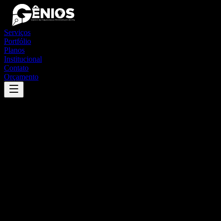
Serviços
Portfólio
Planos
Institucional
Contato
Orçamento
Success
'
quipapá
'
App