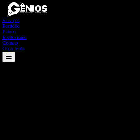
Serviços
Portfólio
Planos
Institucional
Contato
Orçamento
Success
'
quiterianópolis
'
App