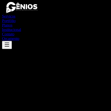
Serviços
Portfólio
Planos
Institucional
Contato
Orçamento
Success
'
remígio
'
App