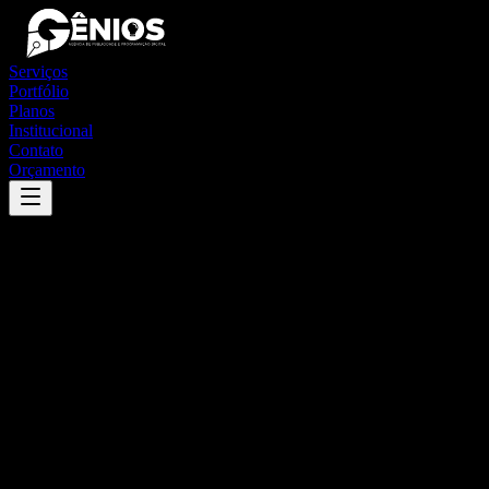
Serviços
Portfólio
Planos
Institucional
Contato
Orçamento
Success
'
resende
'
App