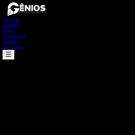
Serviços
Portfólio
Planos
Institucional
Contato
Orçamento
Success
'
resplendor
'
App
{100}