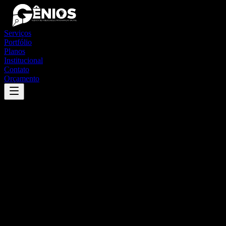
Serviços
Portfólio
Planos
Institucional
Contato
Orçamento
Success
'
riachão das neves
'
App