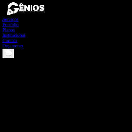
Serviços
Portfólio
Planos
Institucional
Contato
Orçamento
Success
'
riachão do poço
'
App