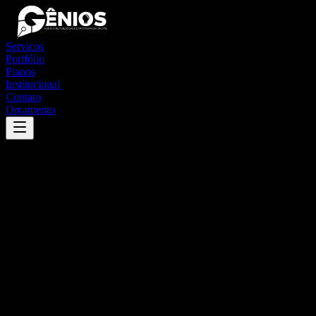
Serviços
Portfólio
Planos
Institucional
Contato
Orçamento
Success
'
ribeirão branco
'
App
{100}