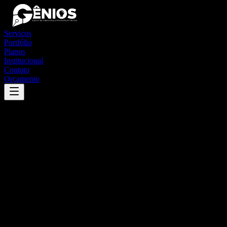
Serviços
Portfólio
Planos
Institucional
Contato
Orçamento
Success
'
ribeirão claro
'
App
{100}