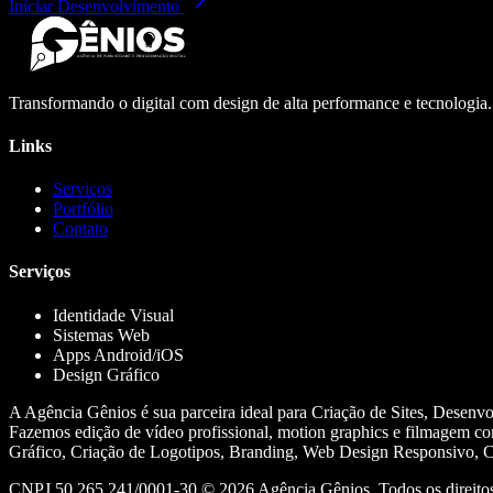
Iniciar Desenvolvimento
Transformando o digital com design de alta performance e tecnologia
Links
Serviços
Portfólio
Contato
Serviços
Identidade Visual
Sistemas Web
Apps Android/iOS
Design Gráfico
A Agência Gênios é sua parceira ideal para Criação de Sites, Desenv
Fazemos edição de vídeo profissional, motion graphics e filmagem co
Gráfico, Criação de Logotipos, Branding, Web Design Responsivo, Cr
CNPJ 50.265.241/0001-30 ©
2026
Agência Gênios. Todos os direitos