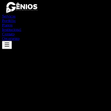
Serviços
Portfólio
Planos
Institucional
Contato
Orçamento
Success
'
ribeirão do pinhal
'
App