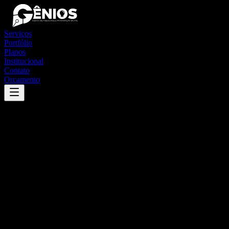
Serviços
Portfólio
Planos
Institucional
Contato
Orçamento
Success
'
rio casca
'
App
{100}