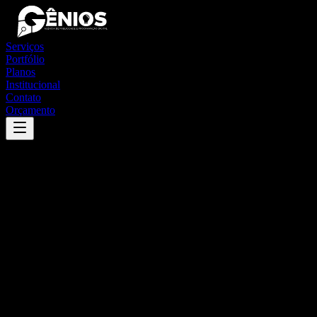
Serviços
Portfólio
Planos
Institucional
Contato
Orçamento
Success
'
rio do fogo
'
App